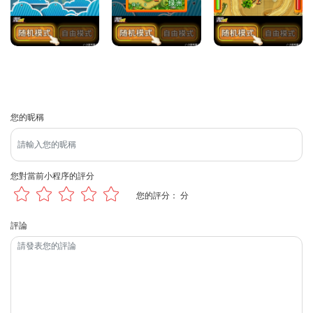
您的昵稱
您對當前小程序的評分
您的評分：
 分
評論