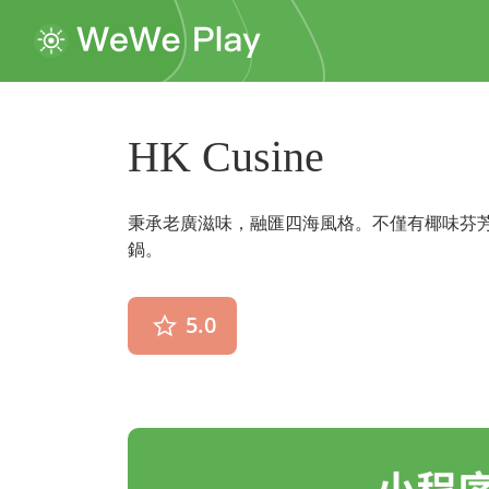
HK Cusine
秉承老廣滋味，融匯四海風格。不僅有椰味芬
鍋。
5.0