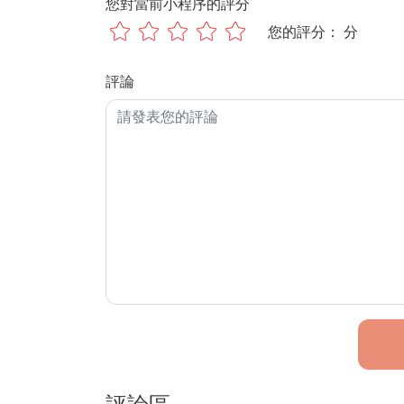
您對當前小程序的評分
您的評分：
 分
評論
評論區